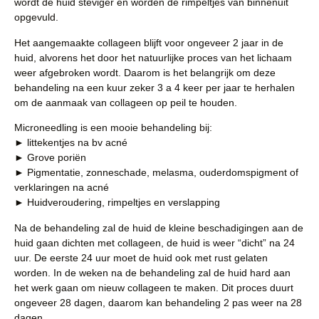
wordt de huid steviger en worden de rimpeltjes van binnenuit
opgevuld.
Het aangemaakte collageen blijft voor ongeveer 2 jaar in de
huid, alvorens het door het natuurlijke proces van het lichaam
weer afgebroken wordt. Daarom is het belangrijk om deze
behandeling na een kuur zeker 3 a 4 keer per jaar te herhalen
om de aanmaak van collageen op peil te houden.
Microneedling is een mooie behandeling bij:
► littekentjes na bv acné
► Grove poriën
► Pigmentatie, zonneschade, melasma, ouderdomspigment of
verklaringen na acné
► Huidveroudering, rimpeltjes en verslapping
Na de behandeling zal de huid de kleine beschadigingen aan de
huid gaan dichten met collageen, de huid is weer “dicht” na 24
uur. De eerste 24 uur moet de huid ook met rust gelaten
worden. In de weken na de behandeling zal de huid hard aan
het werk gaan om nieuw collageen te maken. Dit proces duurt
ongeveer 28 dagen, daarom kan behandeling 2 pas weer na 28
dagen.