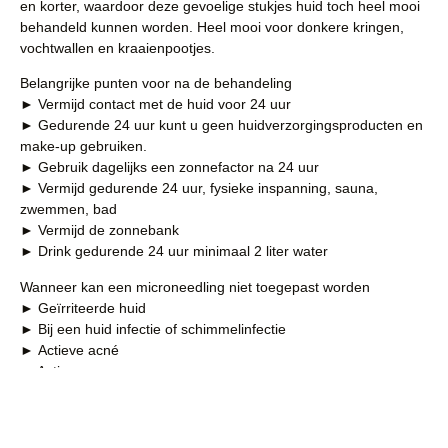
en korter, waardoor deze gevoelige stukjes huid toch heel mooi
behandeld kunnen worden. Heel mooi voor donkere kringen,
vochtwallen en kraaienpootjes.
Belangrijke punten voor na de behandeling
► Vermijd contact met de huid voor 24 uur
► Gedurende 24 uur kunt u geen huidverzorgingsproducten en
make-up gebruiken.
► Gebruik dagelijks een zonnefactor na 24 uur
► Vermijd gedurende 24 uur, fysieke inspanning, sauna,
zwemmen, bad
► Vermijd de zonnebank
► Drink gedurende 24 uur minimaal 2 liter water
Wanneer kan een microneedling niet toegepast worden
► Geïrriteerde huid
► Bij een huid infectie of schimmelinfectie
► Actieve acné
► Actieve rosacea
► Op eczeem plekken
► Psoriasis (in overleg)
► Actinische keratosen